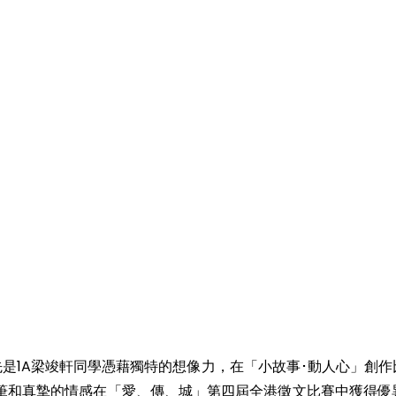
是1A梁竣軒同學憑藉獨特的想像力，在「小故事･動人心」創作比
文筆和真摯的情感在「愛、傳、城」第四屆全港徵文比賽中獲得優