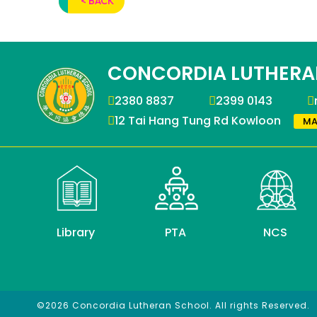
< BACK
CONCORDIA LUTHERA
2380 8837
2399 0143
12 Tai Hang Tung Rd Kowloon
MA
Library
PTA
NCS
©2026 Concordia Lutheran School. All rights Reserved.