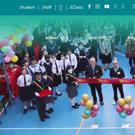
Student
Staff
EClass
About CLS
Learning
Be