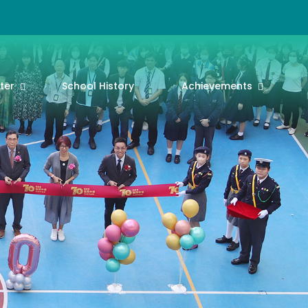
ter
School History
Achievements