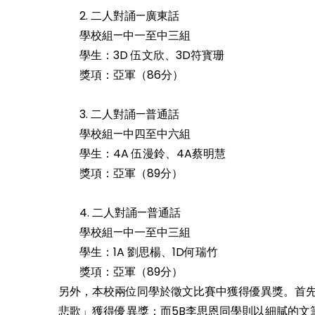
2. 二人對誦—廣東話
學校組—中一至中三組
學生：3D 伍文欣、3D符寳珊
獎項：亞軍（86分）
3. 二人對誦—普通話
學校組—中四至中六組
學生：4A 伍漫鈴、4A蔡明慧
獎項：亞軍（89分）
4. 二人對誦—普通話
學校組—中一至中三組
學生：1A 劉思楊、1D何瑞竹
獎項：亞軍（89分）
另外，本校兩位同學於徵文比賽中獲得優異獎。首先
悲歌」獲得優異獎；而5B李思恩同學則以細膩的