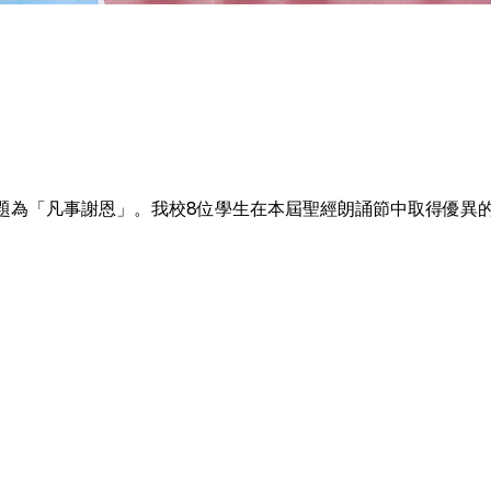
主題為「凡事謝恩」。我校8位學生在本屆聖經朗誦節中取得優異