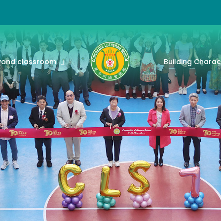
yond classroom
Building Charac