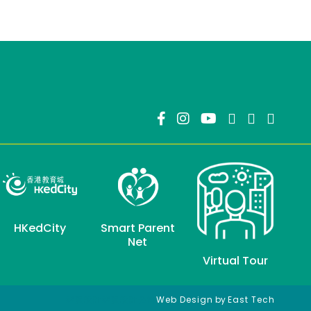
HKedCity
Smart Parent
Net
Virtual Tour
網頁設計
網頁設計公司
Web Design
by
East Tech