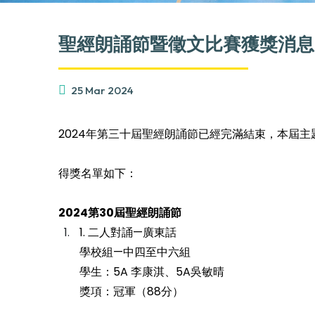
聖經朗誦節暨徵文比賽獲獎消息
25 Mar 2024
2024年第三十屆聖經朗誦節已經完滿結束，本屆
得獎名單如下：
2024
第30
屆
聖經朗誦節
1. 二人對誦—廣東話
學校組—中四至中六組
學生：5A 李康淇、5A吳敏晴
獎項：冠軍（88分）