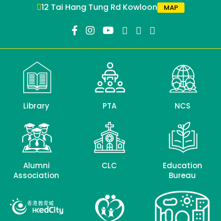
12 Tai Hang Tung Rd Kowloon
MAP
Library
PTA
NCS
Alumni
CLC
Education
Association
Bureau