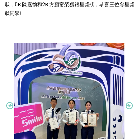
狀，5B 陳嘉愉和2B 方顥甯榮獲銀星獎狀，恭喜三位奪星獎
狀同學!