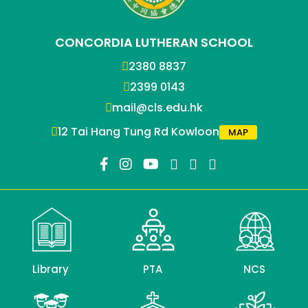
CONCORDIA LUTHERAN SCHOOL
2380 8837
2399 0143
mail@cls.edu.hk
12 Tai Hang Tung Rd Kowloon
MAP
Library
PTA
NCS