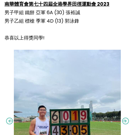
南華體育會第七十四屆全港學界田徑運動會 2023
男子甲組 鐵餅 亞軍 6A (30) 張裕誠
男子乙組 標槍 季軍 4D (13) 郭泳鋒
恭喜以上得獎同學!