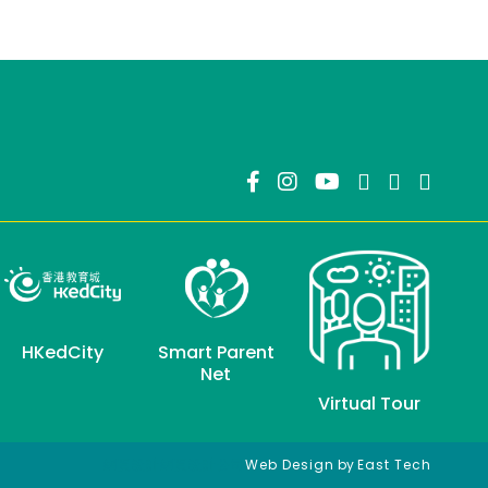
HKedCity
Smart Parent
Net
Virtual Tour
網頁設計
網頁設計公司
Web Design
by
East Tech