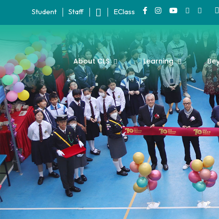
Student
Staff
EClass
About CLS
Learning
Be