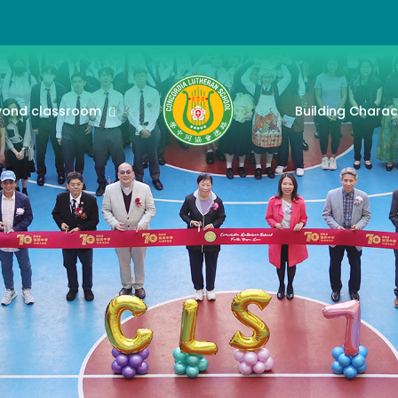
yond classroom
Building Charac