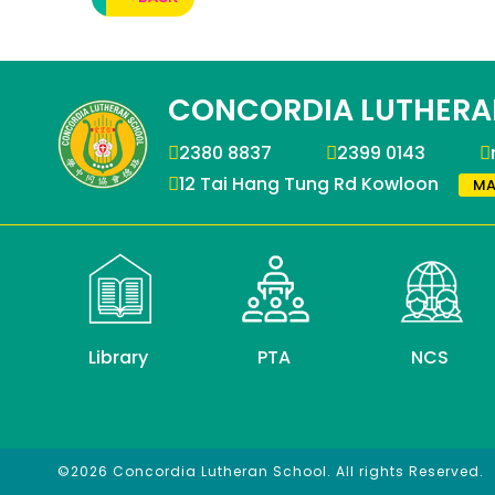
CONCORDIA LUTHERA
2380 8837
2399 0143
12 Tai Hang Tung Rd Kowloon
MA
Library
PTA
NCS
©2026 Concordia Lutheran School. All rights Reserved.