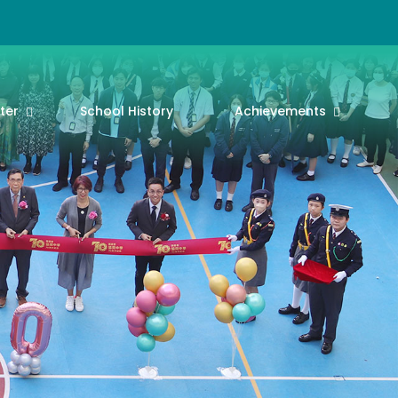
ter
School History
Achievements