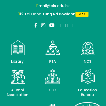
mail@cls.edu.hk
12 Tai Hang Tung Rd Kowloon
MAP
Library
PTA
NCS
Alumni
CLC
Education
Association
Bureau