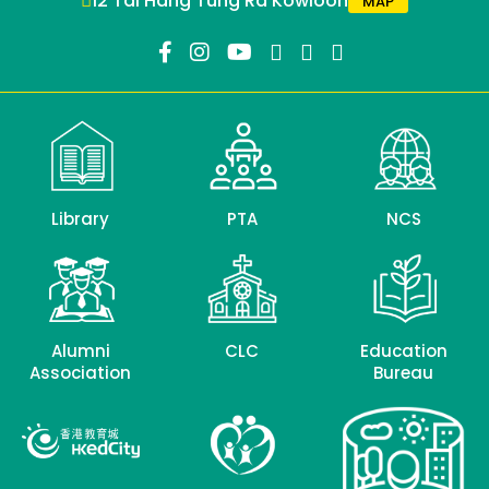
12 Tai Hang Tung Rd Kowloon
MAP
Library
PTA
NCS
Alumni
CLC
Education
Association
Bureau