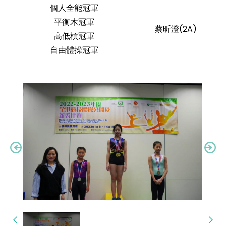
個人全能冠軍
平衡木冠軍
蔡昕澄(2A)
高低槓冠軍
自由體操冠軍