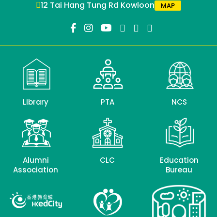
12 Tai Hang Tung Rd Kowloon
MAP
Library
PTA
NCS
Alumni
CLC
Education
Association
Bureau