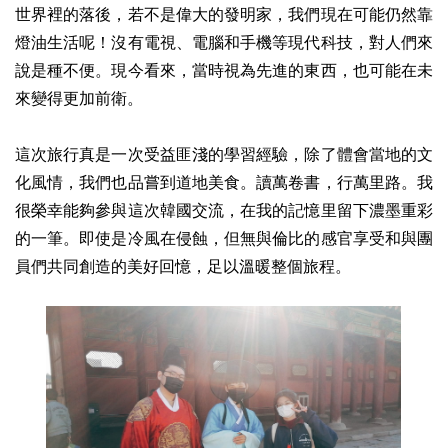
世界裡的落後，若不是偉大的發明家，我們現在可能仍然靠
燈油生活呢！沒有電視、電腦和手機等現代科技，對人們來
說是種不便。現今看來，當時視為先進的東西，也可能在未
來變得更加前衛。
這次旅行真是一次受益匪淺的學習經驗，除了體會當地的文
化風情，我們也品嘗到道地美食。讀萬卷書，行萬里路。我
很榮幸能夠參與這次韓國交流，在我的記憶里留下濃墨重彩
的一筆。即使是冷風在侵蝕，但無與倫比的感官享受和與團
員們共同創造的美好回憶，足以溫暖整個旅程。