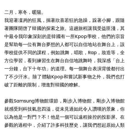
二月，寒冬，暖陽。
我迎著凜冽的狂風，揣著欣喜若狂的急躁，跺著小腳，跟隨
著團隊開啓了韓國的探索之旅。這趟旅程讓我受益匪淺，其
中最令我印象深刻的是韓國有一所Kpop學校，他們的宗旨
是幫助每一位有舞台夢想的人都可以自信地站在舞台上，該
學校提供不同的課程，例如跳舞，唱歌，Rap，妝造等，全
方位學習，看到練習生在舞台自信地跳舞時，我深感「台上
一分鐘，台下十年功」的道理。每一個舞台表演背後都付出
了不少汗水。除了體驗Kpop和嘗試新事物之外，我們也打
破了距離的限制，增進對韓國的瞭解。
參觀Samsung博物館環節，剛步入博物館，剛步入博物館
就感受到科技氣息四溢，從未見過如此令人讚嘆的景象，你
以為他是一對門？不！他是一個可以遠程操控的投影屏。在
參觀的過程中，介紹了許多科技歷史，讓我們想起原始人類