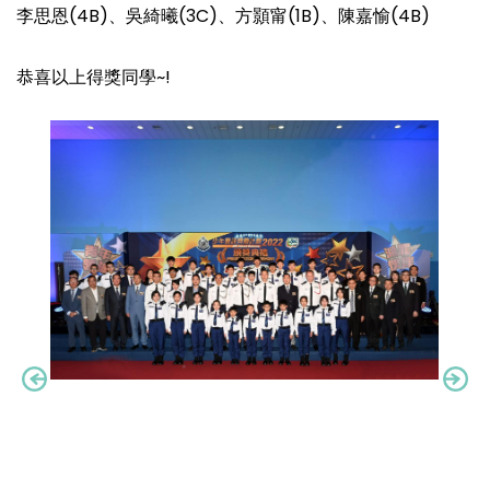
李思恩(4B)、吳綺曦(3C)、方顥甯(1B)、陳嘉愉(4B)
恭喜以上得獎同學~!