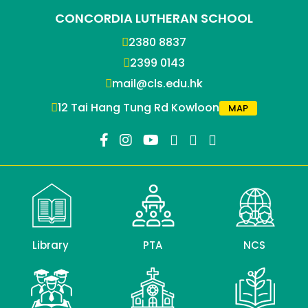
CONCORDIA LUTHERAN SCHOOL
2380 8837
2399 0143
mail@cls.edu.hk
12 Tai Hang Tung Rd Kowloon
MAP
Library
PTA
NCS