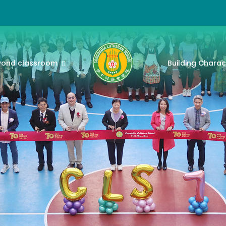
yond classroom
Building Charac