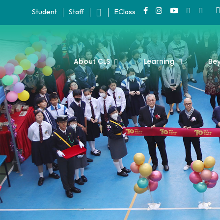
Student
Staff
EClass
About CLS
Learning
Be