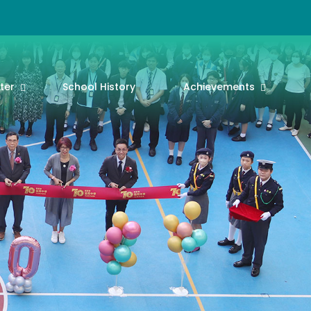
ter
School History
Achievements