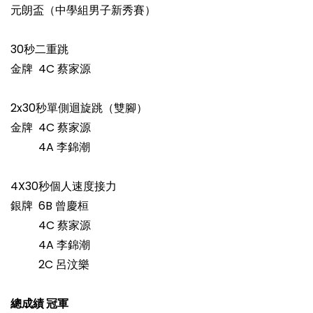
元朗盃（中學組男子新秀賽）
30秒二重跳
金牌 4C 蔡家源
2x30秒單側迴旋跳（雙腳）
金牌 4C 蔡家源
4A 李錦潮
4X30秒個人速度接力
銀牌 6B 曾慶桓
4C 蔡家源
4A 李錦潮
2C 呂汶樂
總成績 冠軍