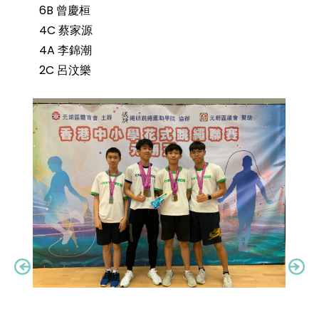
6B 曾慶桓
4C 蔡家源
4A 李錦潮
2C 呂汶樂