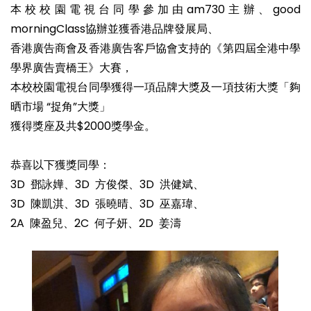
本校校園電視台同學參加由am730主辦、good
morningClass協辦並獲香港品牌發展局、
香港廣告商會及香港廣告客戶協會支持的《第四屆全港中學
學界廣告賣橋王》大賽，
本校校園電視台同學獲得一項品牌大獎及一項技術大獎「夠
晒市場 “捉角”大獎」
獲得獎座及共$2000獎學金。
恭喜以下獲獎同學：
3D 鄧詠嬅、3D 方俊傑、3D 洪健斌、
3D 陳凱淇、3D 張曉晴、3D 巫嘉瑋、
2A 陳盈兒、2C 何子妍、2D 姜濤