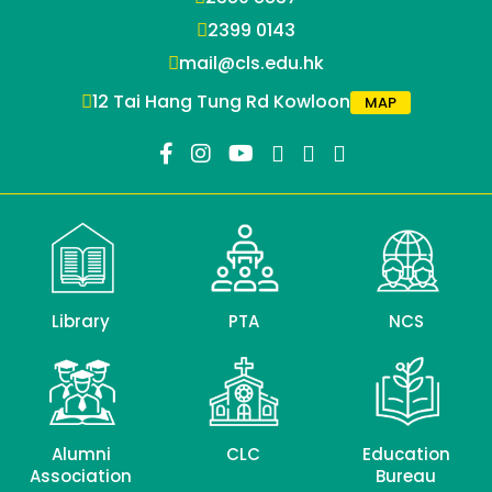
2399 0143
mail@cls.edu.hk
12 Tai Hang Tung Rd Kowloon
MAP
Library
PTA
NCS
Alumni
CLC
Education
Association
Bureau