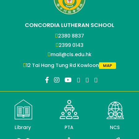
CONCORDIA LUTHERAN SCHOOL
2380 8837
2399 0143
mail@cls.edu.hk
12 Tai Hang Tung Rd Kowloon
MAP
Library
PTA
NCS