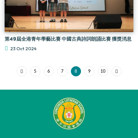
第49屆全港青年學藝比賽 中國古典詩詞朗誦比賽 獲獎消息
23 Oct 2024
5
6
7
8
9
10