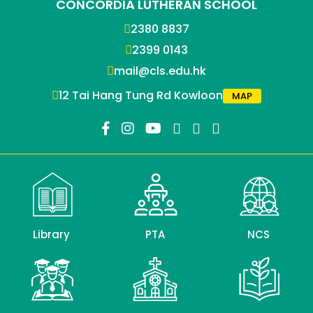
CONCORDIA LUTHERAN SCHOOL
2380 8837
2399 0143
mail@cls.edu.hk
12 Tai Hang Tung Rd Kowloon
MAP
Library
PTA
NCS