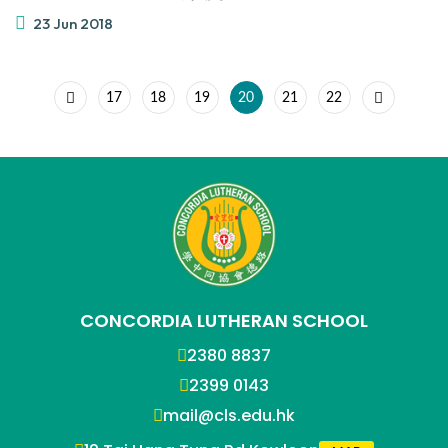
23 Jun 2018
17
18
19
20
21
22
CONCORDIA LUTHERAN SCHOOL
2380 8837
2399 0143
mail@cls.edu.hk