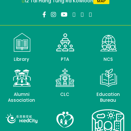
12 Tai Hang Tung Rd Kowloon
MAP
Library
PTA
NCS
Alumni
CLC
Education
Association
Bureau